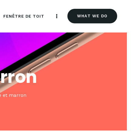
WHAT WE DO
FENÊTRE DE TOIT
arron
ge et marron