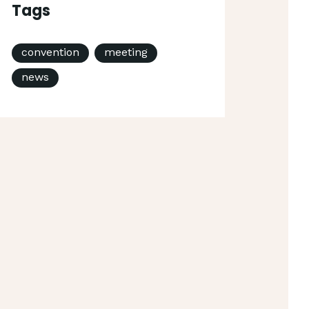
Tags
convention
meeting
news